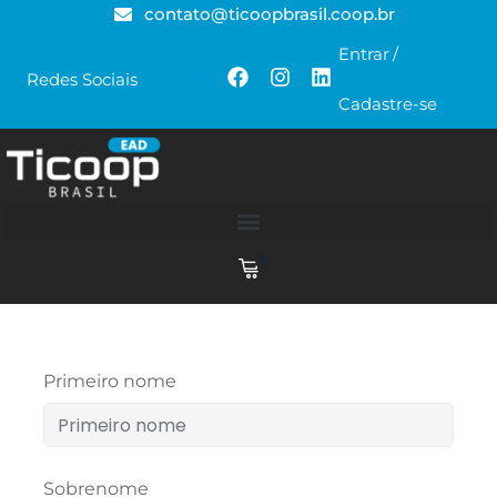
contato@ticoopbrasil.coop.br
Entrar
/
Redes Sociais
Cadastre-se
0
Primeiro nome
Sobrenome