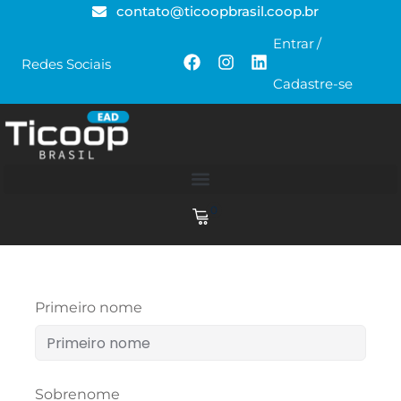
contato@ticoopbrasil.coop.br
Entrar
/
Redes Sociais
Cadastre-se
0
Primeiro nome
Sobrenome