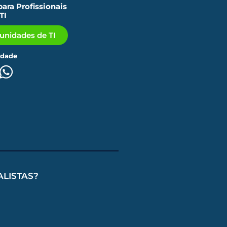
ara Profissionais
TI
tunidades de TI
idade
ALISTAS?