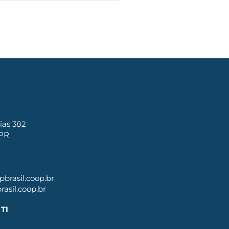
ias 382
 PR
brasil.coop.br
asil.coop.br
TI