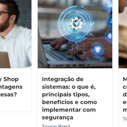
y Shop
Integração de
M
antagens
sistemas: o que é,
c
resas?
principais tipos,
d
benefícios e como
e
implementar com
m
segurança
T
Ticoop Brasil