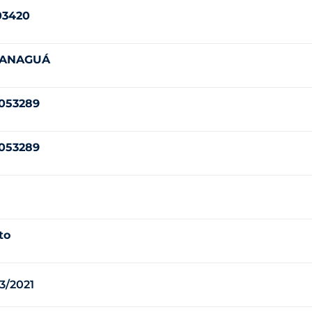
03420
ANAGUÁ
1053289
1053289
to
3/2021