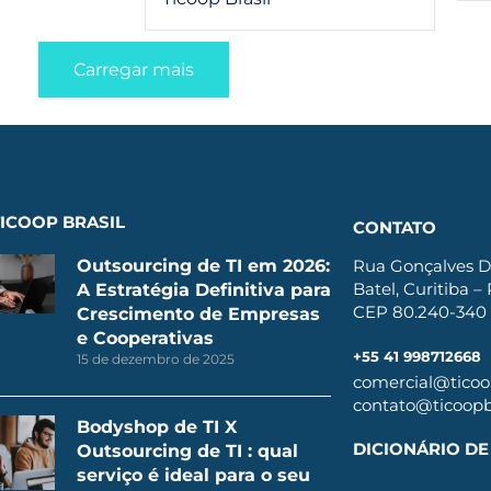
Carregar mais
ICOOP BRASIL
CONTATO
Outsourcing de TI em 2026:
Rua Gonçalves D
Batel, Curitiba –
A Estratégia Definitiva para
CEP 80.240-340
Crescimento de Empresas
e Cooperativas
+55 41 998712668
15 de dezembro de 2025
comercial@ticoop
contato@ticoopbr
Bodyshop de TI X
DICIONÁRIO DE 
Outsourcing de TI : qual
serviço é ideal para o seu