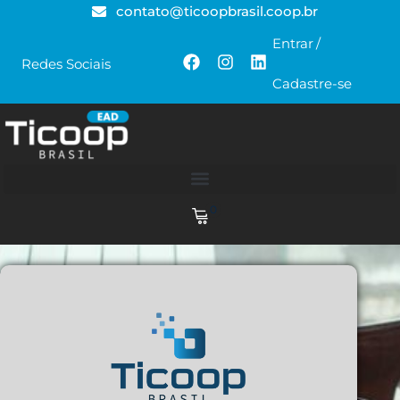
contato@ticoopbrasil.coop.br
Entrar
/
Redes Sociais
Cadastre-se
0