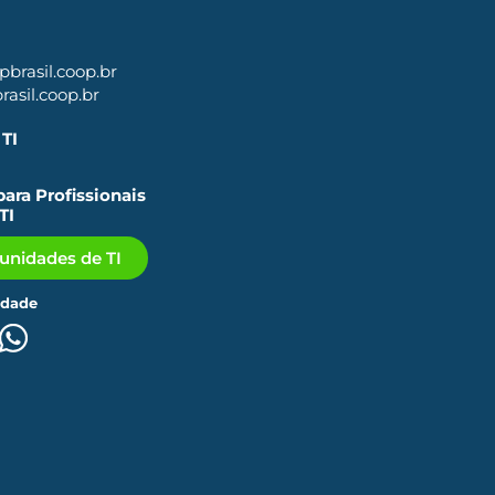
brasil.coop.br
asil.coop.br
TI
ara Profissionais
TI
tunidades de TI
idade