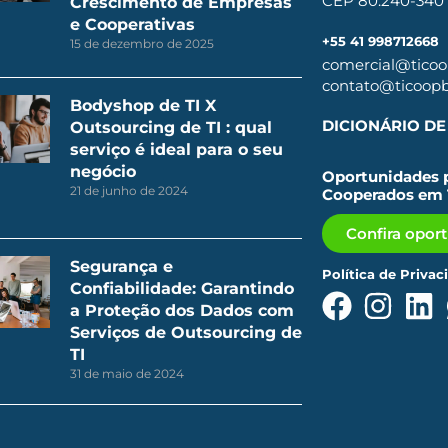
CEP 80.240-340
Crescimento de Empresas
e Cooperativas
+55 41 998712668
15 de dezembro de 2025
comercial@ticoop
contato@ticoopbr
Bodyshop de TI X
DICIONÁRIO DE 
Outsourcing de TI : qual
serviço é ideal para o seu
negócio
Oportunidades p
21 de junho de 2024
Cooperados em 
Confira opor
Segurança e
Política de Privac
Confiabilidade: Garantindo
a Proteção dos Dados com
Serviços de Outsourcing de
TI
31 de maio de 2024