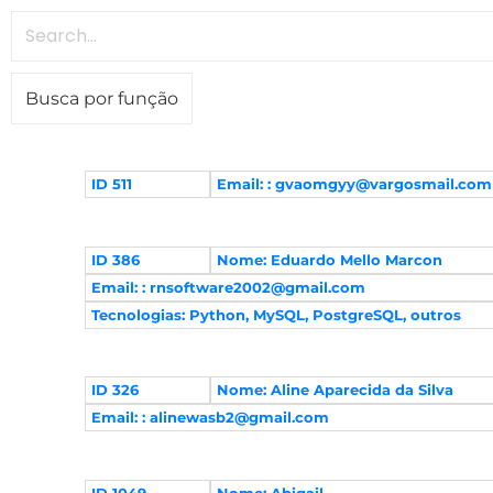
Busca por função
ID 511
Email: :
gvaomgyy@vargosmail.com
ID 386
Nome: Eduardo Mello Marcon
Email: :
rnsoftware2002@gmail.com
Tecnologias: Python, MySQL, PostgreSQL, outros
ID 326
Nome: Aline Aparecida da Silva
Email: :
alinewasb2@gmail.com