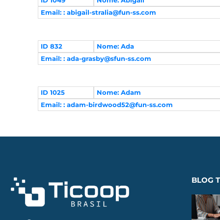
ID 1049
Nome: Abigail
Email: :
abigail-stralia@fun-ss.com
ID 832
Nome: Ada
Email: :
ada-grasby@sfun-ss.com
ID 1025
Nome: Adam
Email: :
adam-birdwood52@fun-ss.com
BLOG T