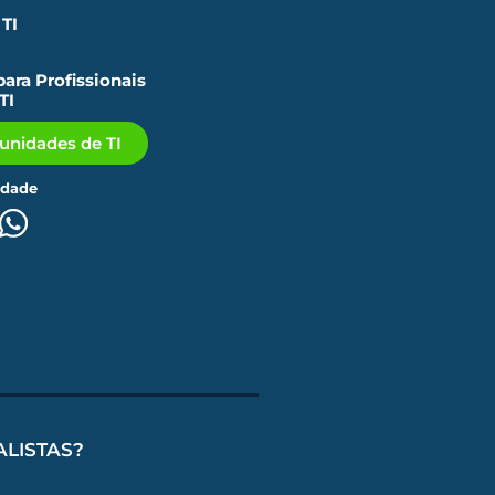
TI
ara Profissionais
TI
tunidades de TI
idade
ALISTAS?