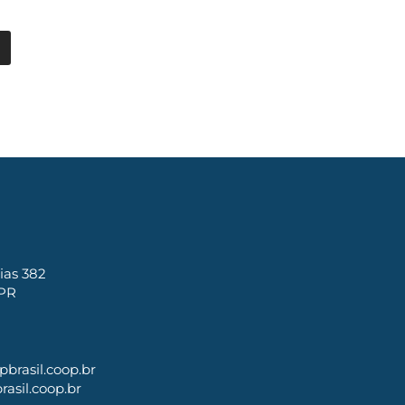
ias 382
 PR
brasil.coop.br
asil.coop.br