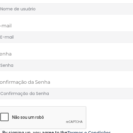
-mail
enha
onfirmação da Senha
By signing up, you agree to the
Termos e Condições