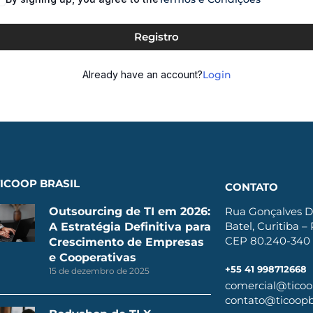
Registro
Already have an account?
Login
ICOOP BRASIL
CONTATO
Outsourcing de TI em 2026:
Rua Gonçalves D
Batel, Curitiba –
A Estratégia Definitiva para
CEP 80.240-340
Crescimento de Empresas
e Cooperativas
+55 41 998712668
15 de dezembro de 2025
comercial@ticoop
contato@ticoopbr