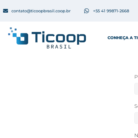
contato@ticoopbrasil.coop.br
+55 41 99871-2668
CONHEÇA A T
P
S
N