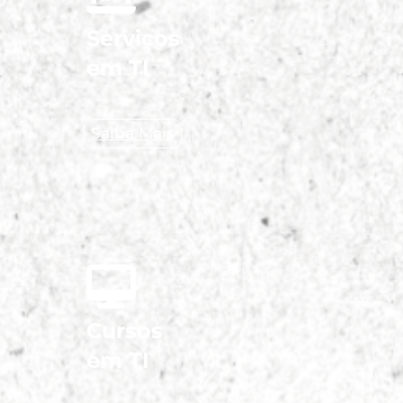
Serviços
em TI
Saiba Mais
Cursos
em TI