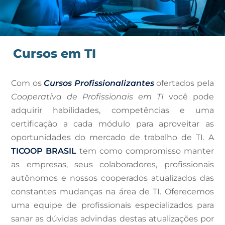
Atualize-se!
Cursos em TI
As atualizações das tecnologias e o
surgimento de novas ferramentas ligadas à
Com os
Cursos Profissionalizantes
ofertados pela
área demandam modernização/adaptação
das organizações e a qualificação dos
Cooperativa de Profissionais em TI
você pode
profissionais de TI.
adquirir habilidades, competências e uma
certificação a cada módulo para aproveitar as
Saiba mais
oportunidades do mercado de trabalho de TI. A
TICOOP BRASIL
tem como compromisso manter
as empresas, seus colaboradores, profissionais
autônomos e nossos cooperados atualizados das
constantes mudanças na área de TI. Oferecemos
uma equipe de profissionais especializados para
sanar as dúvidas advindas destas atualizações por