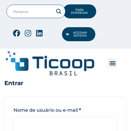
PARA
EMPRESAS
ACESSAR
SISTEMA
CONHEÇA A TICO
OPORTUNIDADES DE TI
Entrar
Nome de usuário ou e-mail
*