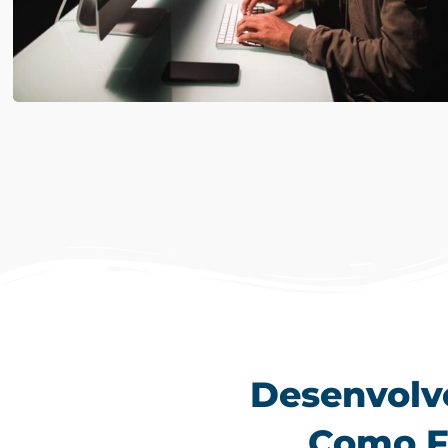
Desenvolve
Como F