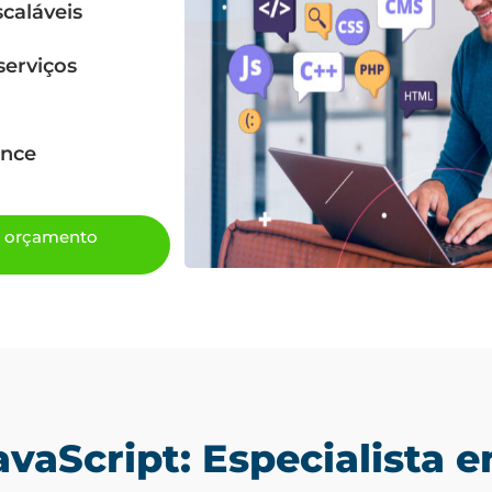
caláveis
serviços
ance
m orçamento
avaScript: Especialista 