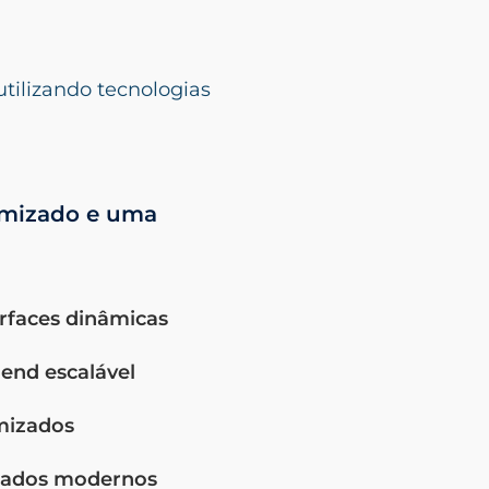
utilizando tecnologias
imizado e uma
terfaces dinâmicas
end escalável
mizados
 dados modernos