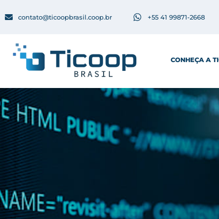
contato@ticoopbrasil.coop.br
+55 41 99871-2668
CONHEÇA A T