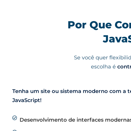
Contratar Prog
Freelancer pa
Web
Por Que Co
Java
Precisa de um site dinâmico,
programador JavaScript freel
responsivas e altamente otimiza
Se você quer flexibil
escolha é
cont
Fale agora com um especialista e 
Tenha um site ou sistema moderno com a t
JavaScript!
Desenvolvimento de interfaces modernas 