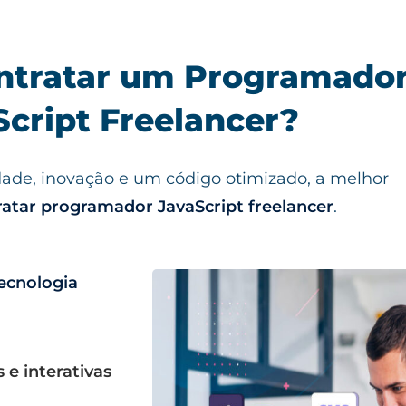
ramador JavaScript
ra Desenvolvimento
ntratar um Programado
Script Freelancer?
 interativo e de alta performance? Um
ancer pode criar aplicações modernas,
das para seu negócio.
idade, inovação e um código otimizado, a melhor
ratar programador JavaScript freelancer
.
leve seu projeto ao próximo nível!
ecnologia
e interativas