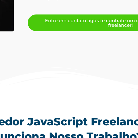
Entre em contato agora e contrate um 
freelancer!
dor JavaScript Freelanc
unciona Nosso Trabalho