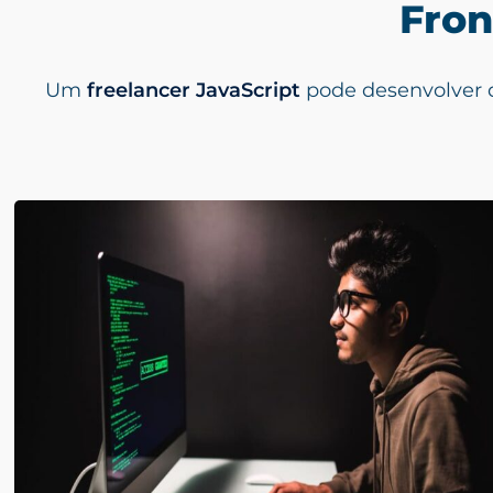
Fron
Um
freelancer JavaScript
pode desenvolver de