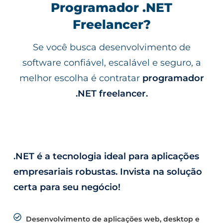
Escaláveis
Programador .NET
Freelancer?
Precisa de um sistema robusto, ágil e seguro? Um
programador .NET freelancer pode criar, otimizar ou
Se você busca desenvolvimento de
modernizar aplicações empresariais, garantindo alta
performance e confiabilidade para seu negócio.
software confiável, escalável e seguro, a
melhor escolha é contratar
programador
Entre em contato agora mesmo e leve
sua aplicação .NET ao próximo nível!
.NET freelancer.
.NET é a tecnologia ideal para aplicações
empresariais robustas. Invista na solução
certa para seu negócio!
Desenvolvimento de aplicações web, desktop e