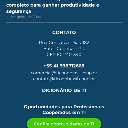
completo para ganhar produtividade e
segurança
4 de agosto de 2026
CONTATO
Rua Gonçalves Dias 382
Batel, Curitiba – PR
CEP 80.240-340
+55 41 998712668
comercial@ticoopbrasil.coop.br
contato@ticoopbrasil.coop.br
DICIONÁRIO DE TI
Oportunidades para Profissionais
Cooperados em TI
Confira oportunidades de TI