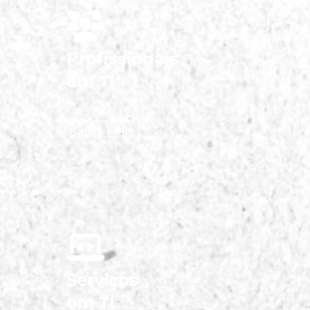
Profissionais
em TI
Saiba Mais
Serviços
em TI