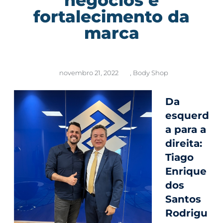
fortalecimento da
marca
novembro 21, 2022
,
Body Shop
Da
esquerd
a para a
direita:
Tiago
Enrique
dos
Santos
Rodrigu