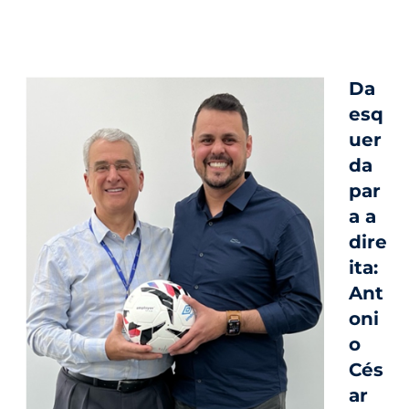
Da
esq
uer
da
par
a a
dire
ita:
Ant
oni
o
Cés
ar