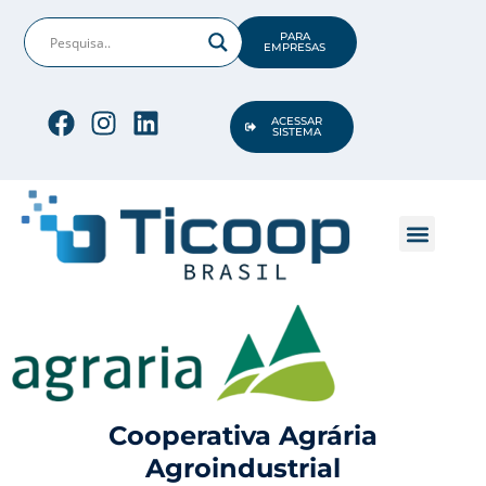
PARA
EMPRESAS
ACESSAR
SISTEMA
CONHEÇA A TICO
OPORTUNIDADES DE TI
Cooperativa Agrária
Agroindustrial