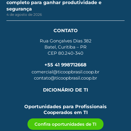
completo para ganhar produtividade e
segurança
4 de agosto de 2026
CONTATO
Rua Gonçalves Dias 382
Batel, Curitiba – PR
CEP 80.240-340
+55 41 998712668
comercial@ticoopbrasil.coop.br
contato@ticoopbrasil.coop.br
DICIONÁRIO DE TI
Oportunidades para Profissionais
Cooperados em TI
Confira oportunidades de TI