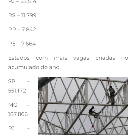
RJ – 23.514
RS – 11.799
PR – 7.842
PE – 7.664
Estados com mais vagas criadas no
acumulado do ano:
SP –
551.172
MG –
187.866
RJ –