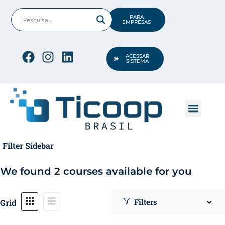
PARA
EMPRESAS
ACESSAR
SISTEMA
tação TICOOP
(1)
1)
CONHEÇA A TICO
OPORTUNIDADES DE TI
Filter Sidebar
We found
2
courses available for you
s
Grid