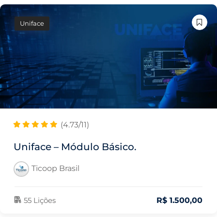
lter
Uniface
(4.73/11)
Uniface – Módulo Básico.
Ticoop Brasil
55 Lições
R$
1.500
,00