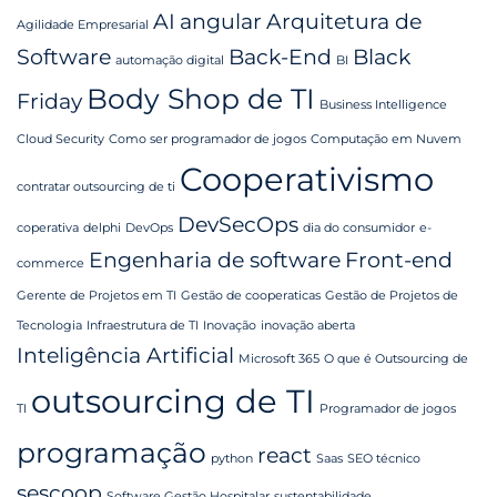
AI
angular
Arquitetura de
Agilidade Empresarial
Software
Back-End
Black
automação digital
BI
Body Shop de TI
Friday
Business Intelligence
Cloud Security
Como ser programador de jogos
Computação em Nuvem
Cooperativismo
contratar outsourcing de ti
DevSecOps
coperativa
delphi
DevOps
dia do consumidor
e-
Engenharia de software
Front-end
commerce
Gerente de Projetos em TI
Gestão de cooperaticas
Gestão de Projetos de
Tecnologia
Infraestrutura de TI
Inovação
inovação aberta
Inteligência Artificial
Microsoft 365
O que é Outsourcing de
outsourcing de TI
TI
Programador de jogos
programação
react
python
Saas
SEO técnico
sescoop
Software Gestão Hospitalar
sustentabilidade