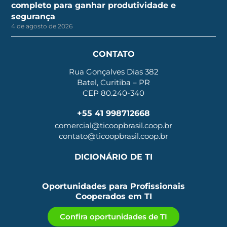
completo para ganhar produtividade e
segurança
4 de agosto de 2026
CONTATO
Rua Gonçalves Dias 382
Batel, Curitiba – PR
CEP 80.240-340
+55 41 998712668
comercial@ticoopbrasil.coop.br
contato@ticoopbrasil.coop.br
DICIONÁRIO DE TI
Oportunidades para Profissionais
Cooperados em TI
Confira oportunidades de TI