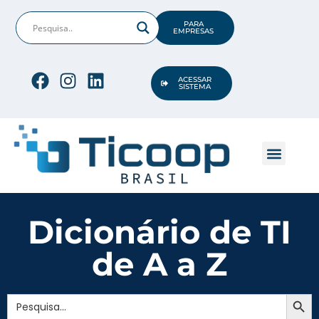
PARA
EMPRESAS
ACESSAR
SISTEMA
CONHEÇA A TICO
OPORTUNIDADES DE TI
Dicionário de TI
de A a Z
Search But
Search
for: