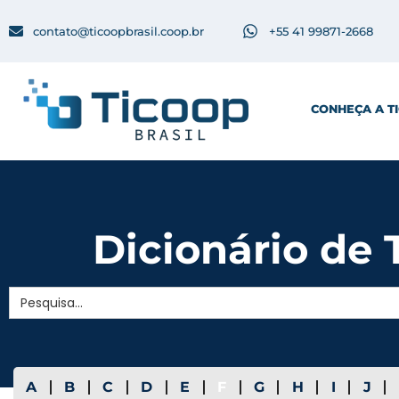
contato@ticoopbrasil.coop.br
+55 41 99871-2668
CONHEÇA A T
Dicionário de T
Search
for:
A
B
C
D
E
F
G
H
I
J