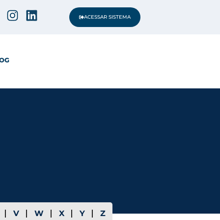
ACESSAR SISTEMA
OG
V
W
X
Y
Z