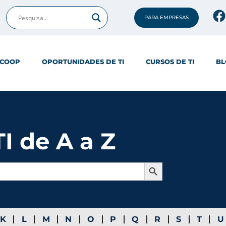
PARA EMPRESAS
ICOOP
OPORTUNIDADES DE TI
CURSOS DE TI
BL
I de A a Z
Search Button
K
L
M
N
O
P
Q
R
S
T
U