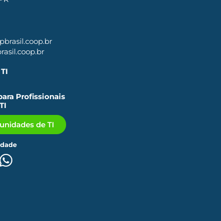
brasil.coop.br
asil.coop.br
TI
ara Profissionais
TI
tunidades de TI
idade