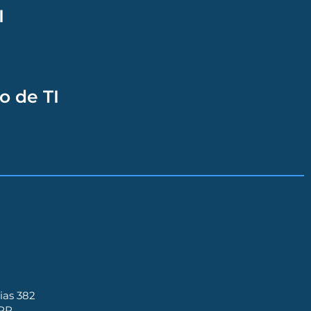
I
o de TI
ias 382
 PR