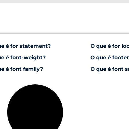
e é for statement?
O que é for lo
e é font-weight?
O que é foote
e é font family?
O que é font 