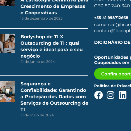
CEP 80.240-340
Crescimento de Empresas
e Cooperativas
+55 41 998712668
15 de dezembro de 2025
comercial@ticoop
contato@ticoopbr
Bodyshop de TI X
DICIONÁRIO DE 
Outsourcing de TI : qual
serviço é ideal para o seu
negócio
Oportunidades p
21 de junho de 2024
Cooperados em 
Confira opor
Segurança e
Política de Privac
Confiabilidade: Garantindo
a Proteção dos Dados com
Serviços de Outsourcing de
TI
31 de maio de 2024