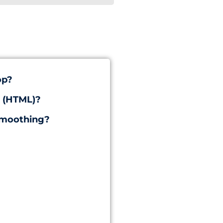
op?
r (HTML)?
smoothing?