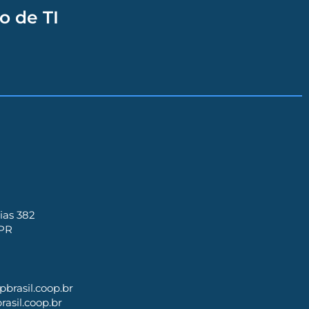
o de TI
ias 382
 PR
brasil.coop.br
asil.coop.br