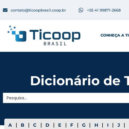
contato@ticoopbrasil.coop.br
+55 41 99871-2668
CONHEÇA A T
Dicionário de T
Search
for:
A
B
C
D
E
F
G
H
I
J