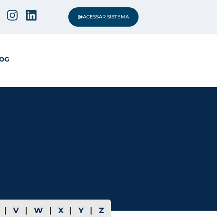
ACESSAR SISTEMA
OG
V
W
X
Y
Z