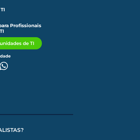
TI
ara Profissionais
TI
tunidades de TI
idade
ALISTAS?