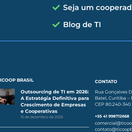
Seja um cooperad
Blog de TI
ICOOP BRASIL
CONTATO
Outsourcing de TI em 2026:
Rua Gonçalves D
Batel, Curitiba –
A Estratégia Definitiva para
CEP 80.240-340
Crescimento de Empresas
e Cooperativas
+55 41 998712668
15 de dezembro de 2025
comercial@ticoop
contato@ticoopbr