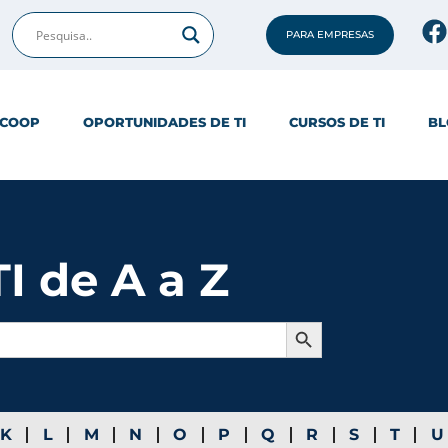
PARA EMPRESAS
ICOOP
OPORTUNIDADES DE TI
CURSOS DE TI
BL
I de A a Z
Search Button
K
L
M
N
O
P
Q
R
S
T
U