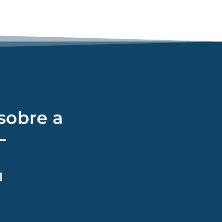
sobre a
L
I