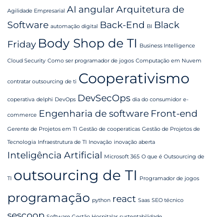
AI
angular
Arquitetura de
Agilidade Empresarial
Software
Back-End
Black
automação digital
BI
Body Shop de TI
Friday
Business Intelligence
Cloud Security
Como ser programador de jogos
Computação em Nuvem
Cooperativismo
contratar outsourcing de ti
DevSecOps
coperativa
delphi
DevOps
dia do consumidor
e-
Engenharia de software
Front-end
commerce
Gerente de Projetos em TI
Gestão de cooperaticas
Gestão de Projetos de
Tecnologia
Infraestrutura de TI
Inovação
inovação aberta
Inteligência Artificial
Microsoft 365
O que é Outsourcing de
outsourcing de TI
TI
Programador de jogos
programação
react
python
Saas
SEO técnico
sescoop
Software Gestão Hospitalar
sustentabilidade