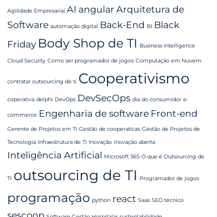
AI
angular
Arquitetura de
Agilidade Empresarial
Software
Back-End
Black
automação digital
BI
Body Shop de TI
Friday
Business Intelligence
Cloud Security
Como ser programador de jogos
Computação em Nuvem
Cooperativismo
contratar outsourcing de ti
DevSecOps
coperativa
delphi
DevOps
dia do consumidor
e-
Engenharia de software
Front-end
commerce
Gerente de Projetos em TI
Gestão de cooperaticas
Gestão de Projetos de
Tecnologia
Infraestrutura de TI
Inovação
inovação aberta
Inteligência Artificial
Microsoft 365
O que é Outsourcing de
outsourcing de TI
TI
Programador de jogos
programação
react
python
Saas
SEO técnico
sescoop
Software Gestão Hospitalar
sustentabilidade