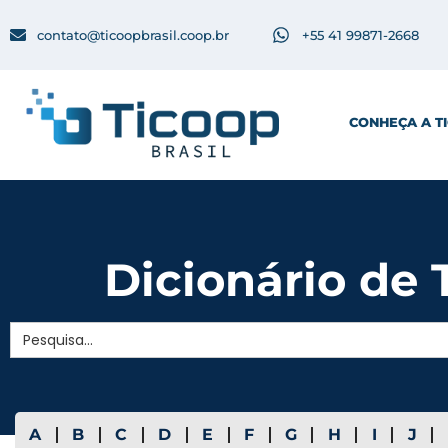
contato@ticoopbrasil.coop.br
+55 41 99871-2668
CONHEÇA A T
Dicionário de T
Search
for:
A
B
C
D
E
F
G
H
I
J