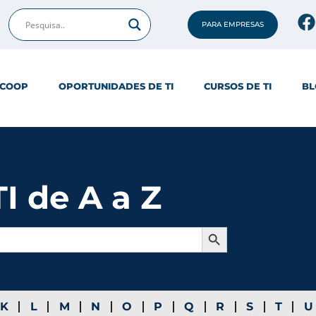
PARA EMPRESAS
ICOOP
OPORTUNIDADES DE TI
CURSOS DE TI
BL
I de A a Z
Search Button
K
L
M
N
O
P
Q
R
S
T
U