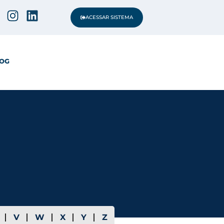
ACESSAR SISTEMA
OG
V
W
X
Y
Z