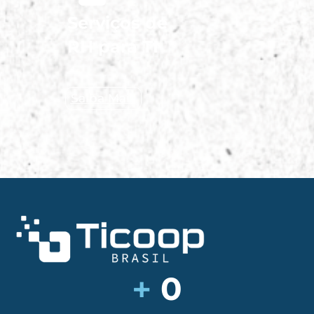
Serviços de
RH para TI
Saiba Mais
+
0