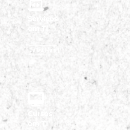
Serviços
em TI
Saiba Mais
Cursos
em TI