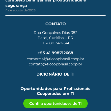
completo para ganhar produtividade e
segurança
4 de agosto de 2026
CONTATO
Rua Gonçalves Dias 382
Batel, Curitiba – PR
CEP 80.240-340
+55 41 998712668
comercial@ticoopbrasil.coop.br
contato@ticoopbrasil.coop.br
DICIONÁRIO DE TI
Oportunidades para Profissionais
Cooperados em TI
Confira oportunidades de TI